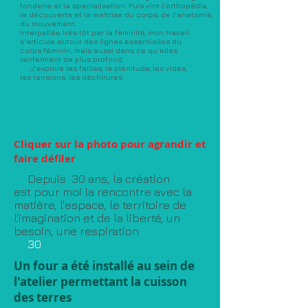
fonderie et la spacialisation. Puis vint l'orthopédie,
la découverte et la maîtrise du corps, de l'anatomie,
du mouvement.
Interpellée très tôt par la féminité, mon travail
s'articule autour des lignes essentielles du
corps
féminin, mais aussi dans ce qu'elles
renferment
de plus profond.
J'explore les failles, la plénitude, les vides,
les tensions,
les déchirures.
Cliquer sur la photo pour agrandir et
faire défiler
Depuis 30 ans, la création
est pour moi la rencontre avec la
matière, l'espace, le territoire de
l'imagination et de la liberté, un
besoin, une
respiration
.
30
Un four a été installé au sein de
l'atelier permettant la cuisson
des terres