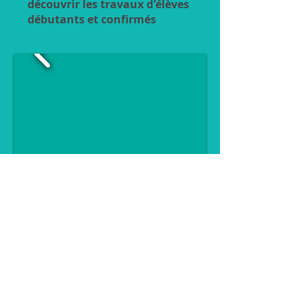
découvrir les travaux d'élèves
débutants et confirmés
Cliquer sur la photo pour
agrandir et faire défiler
Les cours reprennent le
mardi 6 septembre 2022